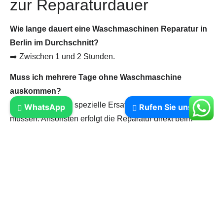
zur Reparaturdauer
Wie lange dauert eine Waschmaschinen Reparatur in
Berlin im Durchschnitt?
➡️ Zwischen 1 und 2 Stunden.
Muss ich mehrere Tage ohne Waschmaschine
auskommen?
➡️ Nein, nur wenn spezielle Ersatzteile bestellt werden
WhatsApp
Rufen Sie uns an
müssen. Ansonsten erfolgt die Reparatur direkt beim
ersten Termin.
Kann ich die Reparatur auch am Wochenende
bekommen?
➡️ Ja, über unseren Notdienst bieten wir auch
Reparaturen am Wochenende an.
Fazit: Reparatur geht schneller als gedacht