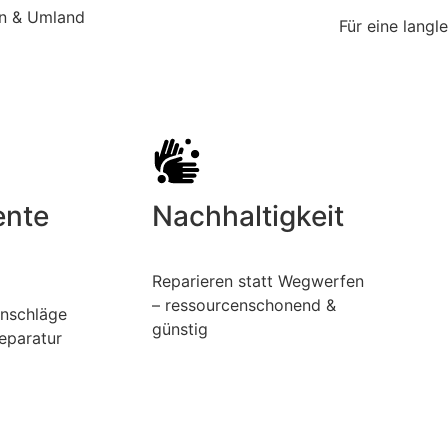
in & Umland
Für eine langl
ente
Nachhaltigkeit
Reparieren statt Wegwerfen
– ressourcenschonend &
anschläge
günstig
eparatur