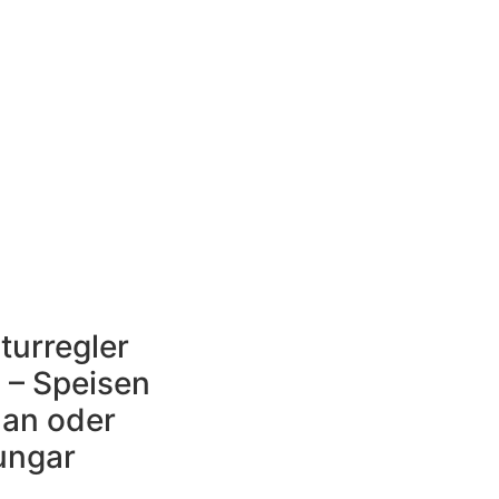
urregler
 – Speisen
 an oder
ungar