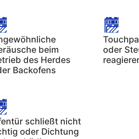
ngewöhnliche
Touchpan
eräusche beim
oder Ste
etrieb des Herdes
reagiere
der Backofens
entür schließt nicht
chtig oder Dichtung