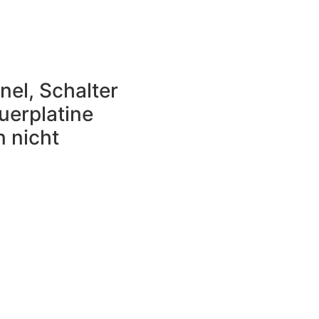
el, Schalter
uerplatine
n nicht