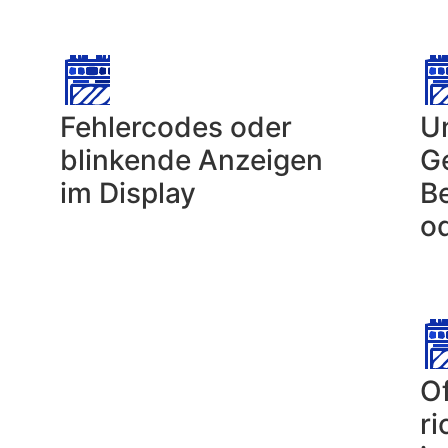
Fehlercodes oder
U
blinkende Anzeigen
G
im Display
B
o
Of
ri