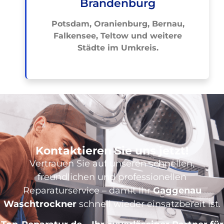
Brandenburg
Potsdam, Oranienburg, Bernau,
Falkensee, Teltow und weitere
Städte im Umkreis.
Kontaktieren Sie uns jetzt!
Vertrauen Sie auf unseren schnellen,
freundlichen und professionellen
Reparaturservice – damit Ihr
Gaggenau
Waschtrockner
schnell wieder einsatzbereit ist.