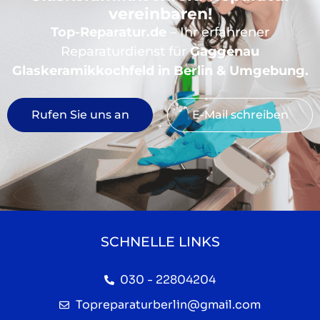
vereinbaren!
Top-Reparatur.de
– Ihr erfahrener
Reparaturdienst für
Gaggenau
Glaskeramikkochfeld in Berlin & Umgebung.
Rufen Sie uns an
E-Mail schreiben
SCHNELLE LINKS
030 - 22804204
Topreparaturberlin@gmail.com