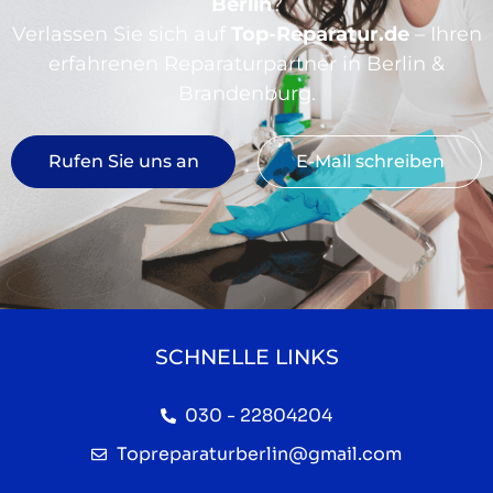
Berlin
?
Verlassen Sie sich auf
Top-Reparatur.de
– Ihren
erfahrenen Reparaturpartner in Berlin &
Brandenburg.
Rufen Sie uns an
E-Mail schreiben
SCHNELLE LINKS
030 - 22804204
Topreparaturberlin@gmail.com