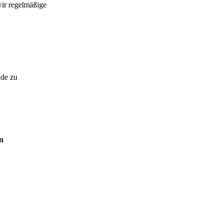
wir regelmäßige
nde zu
n