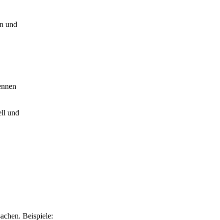
en und
ennen
ll und
achen. Beispiele: