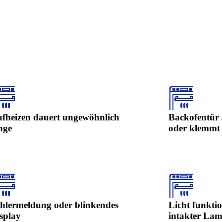
fheizen dauert ungewöhnlich
Backofentür s
nge
oder klemmt
hlermeldung oder blinkendes
Licht funktio
splay
intakter La