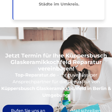
Städte im Umkreis.
Jetzt Termin für Ihre Küppersbusch
Glaskeramikkochfeld Reparatur
vereinbaren!
Top-Reparatur.de
– Ihr zuverlässiger
Ansprechpartner für die Reparatur von
Küppersbusch Glaskeramikkochfeld in Berlin &
Umgebung.
Rufen Sie uns an
E-Mail schreiben