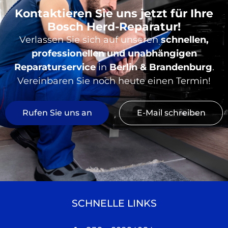
Kontaktieren Sie uns jetzt für Ihre
Bosch Herd-Reparatur!
Verlassen Sie sich auf unseren
schnellen,
professionellen und unabhängigen
Reparaturservice
in
Berlin & Brandenburg
.
Vereinbaren Sie noch heute einen Termin!
Rufen Sie uns an
E-Mail schreiben
SCHNELLE LINKS