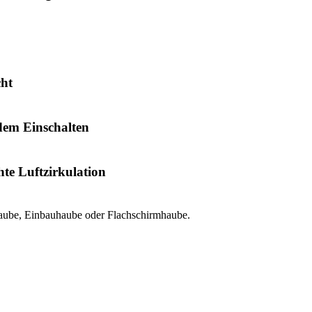
cht
dem Einschalten
chte Luftzirkulation
haube, Einbauhaube oder Flachschirmhaube.