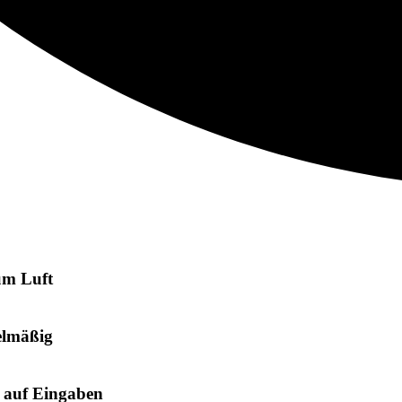
um Luft
elmäßig
t auf Eingaben