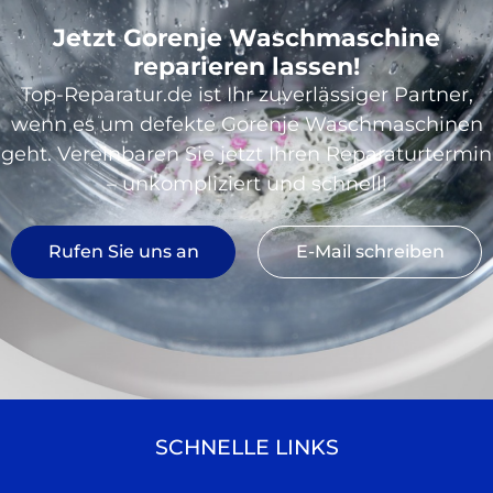
Jetzt Gorenje Waschmaschine
reparieren lassen!
Top-Reparatur.de ist Ihr zuverlässiger Partner,
wenn es um defekte Gorenje Waschmaschinen
geht. Vereinbaren Sie jetzt Ihren Reparaturtermin
– unkompliziert und schnell!
Rufen Sie uns an
E-Mail schreiben
SCHNELLE LINKS