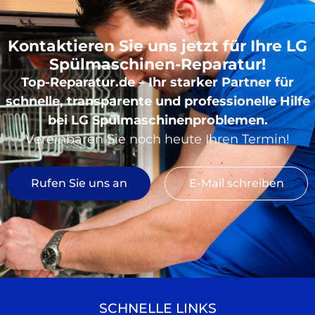
Kontaktieren Sie uns jetzt für Ihre LG
Spülmaschinen-Reparatur!
Top-Reparatur.de – Ihr starker Partner für
schnelle, transparente und professionelle Hilfe
bei LG Spülmaschinenproblemen.
Vereinbaren Sie noch heute Ihren Termin!
Rufen Sie uns an
E-Mail schreiben
SCHNELLE LINKS