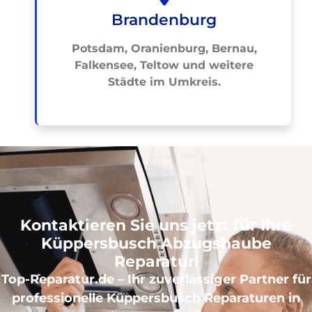
Brandenburg
Potsdam, Oranienburg, Bernau,
Falkensee, Teltow und weitere
Städte im Umkreis.
Kontaktieren Sie uns jetzt für Ihre
Küppersbusch Abzugshaube
Reparatur!
Top-Reparatur.de – Ihr zuverlässiger Partner für
professionelle Küppersbusch Reparaturen in