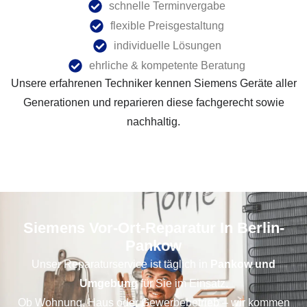
schnelle Terminvergabe
flexible Preisgestaltung
individuelle Lösungen
ehrliche & kompetente Beratung
Unsere erfahrenen Techniker kennen Siemens Geräte aller
Generationen und reparieren diese fachgerecht sowie
nachhaltig.
Siemens Vor-Ort-Reparatur In Berlin-
Pankow
Unser Reparaturservice ist täglich in
Pankow und
Umgebung
für Sie im Einsatz.
Ob Wohnung, Haus oder Gewerbebetrieb – wir kommen