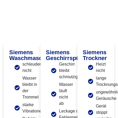
Häufige Siemens Defekte, Die Wir In
Berlin-Pankow Beheben
Siemens
Siemens
Siemens
Waschmaschine
Geschirrspüler
Trockner
schleudert
Geschirr
Heizt
nicht
bleibt
nicht
schmutzig
Wasser
lange
bleibt in
Wasser
Trocknungs
der
läuft
ungewöhnli
Trommel
nicht
Geräusche
ab
starke
Gerät
Vibrationen
Leckage oder
stoppt
Fehlermeldung