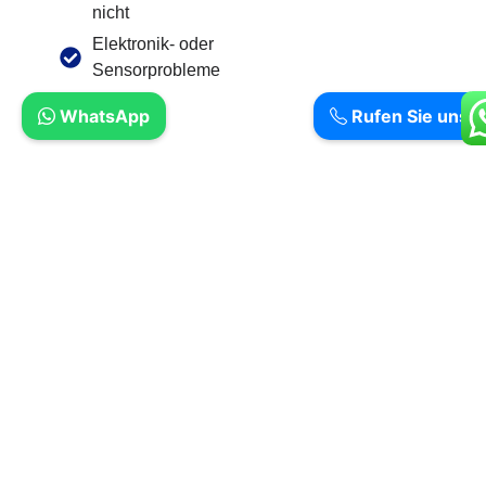
nicht
Elektronik- oder
Sensorprobleme
WhatsApp
Rufen Sie uns a
So Läuft Ihre Siemens Reparatur In
Berlin-Pankow Ab
Kontaktaufnahme
per Telefon, WhatsApp oder E-Mail