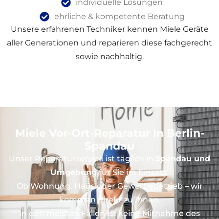
individuelle Lösungen
ehrliche & kompetente Beratung
Unsere erfahrenen Techniker kennen Miele Geräte
aller Generationen und reparieren diese fachgerecht
sowie nachhaltig.
Miele Vor-Ort-Reparatur In Berlin-
Spandau
Unser Reparaturservice ist täglich in
Spandau und
Umgebung
für Sie im Einsatz.
Ob Wohnung, Haus oder Gewerbebetrieb – wir
kommen direkt zu Ihnen.
In den meisten Fällen ist keine Mitnahme des