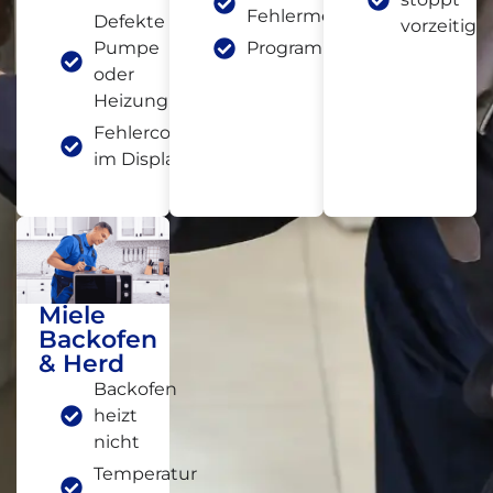
Fehlermeldung
Defekte
vorzeitig
Pumpe
Programmabbruch
oder
Heizung
Fehlercode
im Display
Miele
Backofen
& Herd
Backofen
heizt
nicht
Temperatur