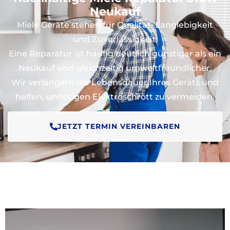
Neukauf
Miele Geräte stehen für Qualität, Langlebigkeit
und Zuverlässigkeit.
Eine Reparatur ist häufig deutlich günstiger als ein
Neukauf und gleichzeitig umweltfreundlicher.
Wir verlängern die Lebensdauer Ihres Geräts und
helfen, unnötigen Elektroschrott zu vermeiden.
JETZT TERMIN VEREINBAREN