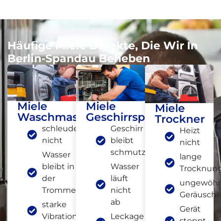
Häufige Miele Defekte, Die Wir In
Berlin-Spandau Beheben
Miele
Miele
Miele
Waschmaschine
Geschirrspüler
Trockner
schleudert
Geschirr
Heizt
nicht
bleibt
nicht
schmutzig
Wasser
lange
bleibt in
Wasser
Trocknung
der
läuft
ungewöhn
Trommel
nicht
Geräusch
ab
starke
Gerät
Vibrationen
Leckage oder
stoppt