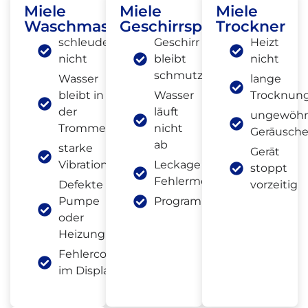
Miele
Miele
Miele
Waschmaschine
Geschirrspüler
Trockner
schleudert
Geschirr
Heizt
nicht
bleibt
nicht
schmutzig
Wasser
lange
bleibt in
Wasser
Trocknung
der
läuft
ungewöhn
Trommel
nicht
Geräusch
ab
starke
Gerät
Vibrationen
Leckage oder
stoppt
Fehlermeldung
Defekte
vorzeitig
Pumpe
Programmabbruch
oder
Heizung
Fehlercode
im Display