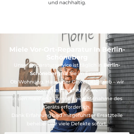
und nachhaltig.
Miele Vor-Ort-Reparatur In Berlin-
Schöneberg
Unser Reparaturservice ist täglich in
Berlin-
Schöneberg
für Sie im Einsatz.
Ob Wohnung, Haus oder Gewerbebetrieb – wir
kommen direkt zu Ihnen.
In den meisten Fällen ist keine Mitnahme des
Geräts erforderlich.
Dank Erfahrung und mitgeführter Ersatzteile
beheben wir viele Defekte sofort.