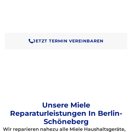
und gleichzeitig umweltfreundlicher.
Wir verlängern die Lebensdauer Ihres Geräts und
helfen, unnötigen Elektroschrott zu vermeiden.
JETZT TERMIN VEREINBAREN
Unsere Miele
Reparaturleistungen In Berlin-
Schöneberg
Wir reparieren nahezu alle Miele Haushaltsgeräte,