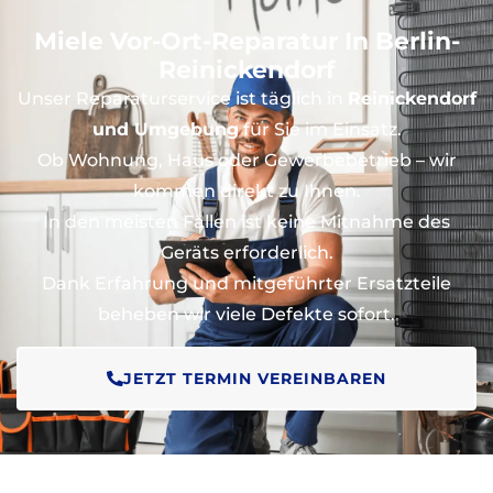
Miele Vor-Ort-Reparatur In Berlin-
Reinickendorf
Unser Reparaturservice ist täglich in
Reinickendorf
und Umgebung
für Sie im Einsatz.
Ob Wohnung, Haus oder Gewerbebetrieb – wir
kommen direkt zu Ihnen.
In den meisten Fällen ist keine Mitnahme des
Geräts erforderlich.
Dank Erfahrung und mitgeführter Ersatzteile
beheben wir viele Defekte sofort.
JETZT TERMIN VEREINBAREN