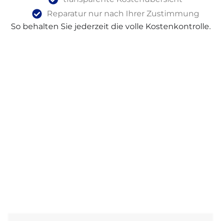
Reparatur nur nach Ihrer Zustimmung
So behalten Sie jederzeit die volle Kostenkontrolle.
Nachhaltige Miele Reparatur Statt
Neukauf
Miele Geräte stehen für Qualität, Langlebigkeit
und Zuverlässigkeit.
Eine Reparatur ist häufig deutlich günstiger als ein
Neukauf und gleichzeitig umweltfreundlicher.
Wir verlängern die Lebensdauer Ihres Geräts und
helfen, unnötigen Elektroschrott zu vermeiden.