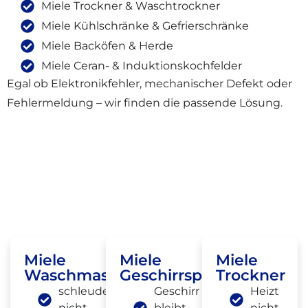
Miele Trockner & Waschtrockner
Miele Kühlschränke & Gefrierschränke
Miele Backöfen & Herde
Miele Ceran- & Induktionskochfelder
Egal ob Elektronikfehler, mechanischer Defekt oder
Fehlermeldung – wir finden die passende Lösung.
Häufige Miele Defekte, Die Wir In
Berlin-Reinickendorf Beheben
Miele
Miele
Miele
Waschmaschine
Geschirrspüler
Trockner
schleudert
Geschirr
Heizt
nicht
bleibt
nicht