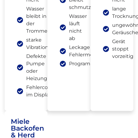
schmutzig
Wasser
lange
bleibt in
Wasser
Trocknung
der
läuft
ungewöhn
Trommel
nicht
Geräusch
ab
starke
Gerät
Vibrationen
Leckage oder
stoppt
Fehlermeldung
Defekte
vorzeitig
Pumpe
Programmabbruch
oder
Heizung
Fehlercode
im Display
Miele
Backofen
& Herd