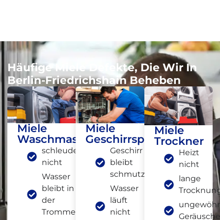
Häufige Miele Defekte, Die Wir In
Berlin-Friedrichshain Beheben
Miele
Miele
Miele
Waschmaschine
Geschirrspüler
Trockner
schleudert
Geschirr
Heizt
nicht
bleibt
nicht
schmutzig
Wasser
lange
bleibt in
Wasser
Trocknung
der
läuft
ungewöhn
Trommel
nicht
Geräusch