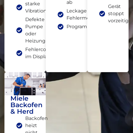
ab
starke
Gerät
Vibrationen
Leckage oder
stoppt
Fehlermeldung
Defekte
vorzeitig
Pumpe
Programmabbruch
oder
Heizung
Fehlercode
im Display
Miele
Backofen
& Herd
Backofen
heizt
nicht