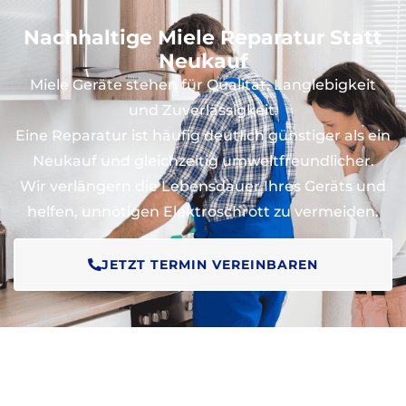
Nachhaltige Miele Reparatur Statt
Neukauf
Miele Geräte stehen für Qualität, Langlebigkeit
und Zuverlässigkeit.
Eine Reparatur ist häufig deutlich günstiger als ein
Neukauf und gleichzeitig umweltfreundlicher.
Wir verlängern die Lebensdauer Ihres Geräts und
helfen, unnötigen Elektroschrott zu vermeiden.
JETZT TERMIN VEREINBAREN