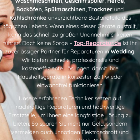
Waschmaschinen
,
Geschirrspüler
,
Herde
,
Backöfen
,
Spülmaschinen
,
Trockner
und
Kühlschränke
unverzichtbare Bestandteile des
täglichen Lebens. Wenn eines dieser Geräte ausfällt,
kann das schnell zu großen Unannehmlichkeiten
führen. Doch keine Sorge –
Top-Reparatur.de
ist Ihr
zuverlässiger Partner für Reparaturen in
Wedding
.
Wir bieten schnelle, professionelle und
kosteneffiziente Lösungen, damit Ihre
Haushaltsgeräte in kürzester Zeit wieder
einwandfrei funktionieren.
Unsere erfahrenen Techniker setzen auf
nachhaltige Reparaturen und hochwertige
Ersatzteile, um Ihnen eine langfristige Lösung zu
bieten. So sparen Sie nicht nur Geld, sondern
vermeiden auch unnötigen Elektroschrott und