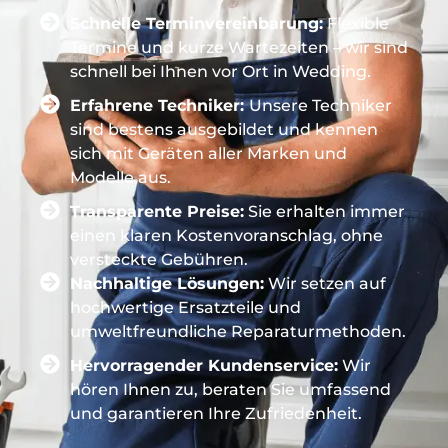
Schnelle Terminvereinbarung:
Flexible
Termine und kurze Wartezeiten – wir sind
schnell bei Ihnen vor Ort in Wedding.
Erfahrene Techniker:
Unsere Techniker
sind bestens ausgebildet und kennen
sich mit Geräten aller Marken und
Modelle aus.
Transparente Preise:
Sie erhalten immer
einen klaren Kostenvoranschlag, ohne
versteckte Gebühren.
Nachhaltige Lösungen:
Wir setzen auf
hochwertige Ersatzteile und
umweltfreundliche Reparaturmethoden.
Hervorragender Kundenservice:
Wir
hören Ihnen zu, beraten Sie umfassend
und garantieren Ihre Zufriedenheit.