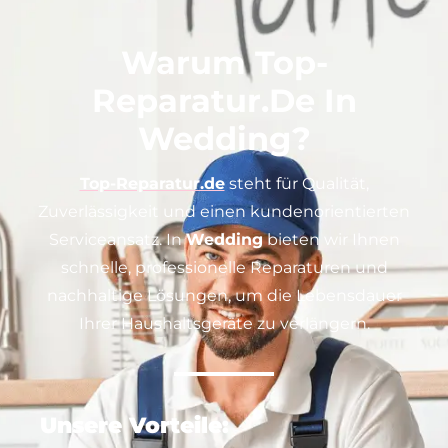
Warum Top-
Reparatur.de In
Wedding?
Top-Reparatur.de
steht für Qualität,
Zuverlässigkeit und einen kundenorientierten
Serviceansatz. In
Wedding
bieten wir Ihnen
schnelle, professionelle Reparaturen und
nachhaltige Lösungen, um die Lebensdauer
Ihrer Haushaltsgeräte zu verlängern.
Unsere Vorteile: