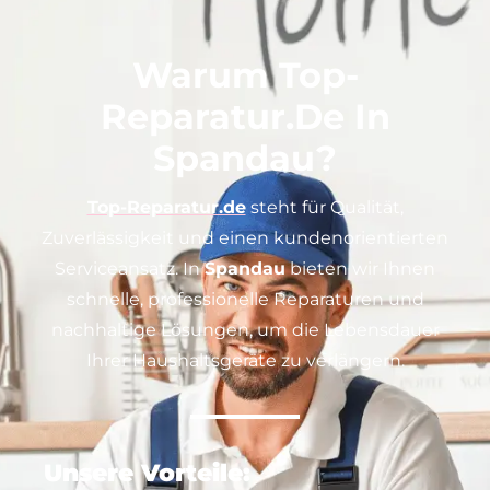
Warum Top-
Reparatur.de In
Spandau?
Top-Reparatur.de
steht für Qualität,
Zuverlässigkeit und einen kundenorientierten
Serviceansatz. In
Spandau
bieten wir Ihnen
schnelle, professionelle Reparaturen und
nachhaltige Lösungen, um die Lebensdauer
Ihrer Haushaltsgeräte zu verlängern.
Unsere Vorteile: