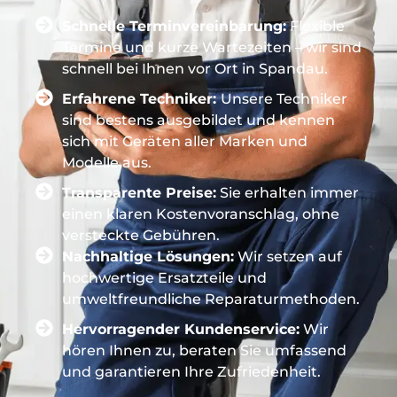
Schnelle Terminvereinbarung:
Flexible
Termine und kurze Wartezeiten – wir sind
schnell bei Ihnen vor Ort in Spandau.
Erfahrene Techniker:
Unsere Techniker
sind bestens ausgebildet und kennen
sich mit Geräten aller Marken und
Modelle aus.
Transparente Preise:
Sie erhalten immer
einen klaren Kostenvoranschlag, ohne
versteckte Gebühren.
Nachhaltige Lösungen:
Wir setzen auf
hochwertige Ersatzteile und
umweltfreundliche Reparaturmethoden.
Hervorragender Kundenservice:
Wir
hören Ihnen zu, beraten Sie umfassend
und garantieren Ihre Zufriedenheit.