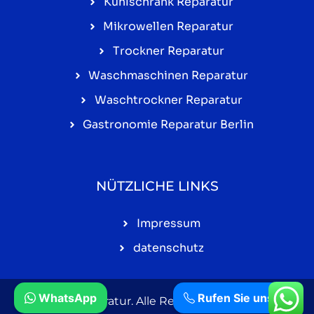
Kühlschrank Reparatur
Mikrowellen Reparatur
Trockner Reparatur
Waschmaschinen Reparatur
Waschtrockner Reparatur
Gastronomie Reparatur Berlin
NÜTZLICHE LINKS
Impressum
datenschutz
WhatsApp
Rufen Sie uns an
© Top Reparatur. Alle Rechte vorbehalten.