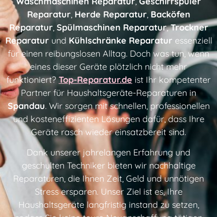
Waschmaschinen
Reparatur
,
Geschirrspüler
Reparatur
,
Herde
Reparatur
,
Backöfen
Reparatur
,
Spülmaschinen
Reparatur
,
Trockner
Reparatur
und
Kühlschränke
Reparatur
essenziell
für einen reibungslosen Alltag. Doch was tun, wenn
eines dieser Geräte plötzlich nicht mehr
funktioniert?
Top-Reparatur.de
ist Ihr kompetenter
Partner für Haushaltsgeräte-Reparaturen in
Spandau
. Wir sorgen mit schnellen, professionellen
und kosteneffizienten Lösungen dafür, dass Ihre
Geräte rasch wieder einsatzbereit sind.
Dank unserer jahrelangen Erfahrung und
geschulten Techniker bieten wir nachhaltige
Reparaturen, die Ihnen Zeit, Geld und unnötigen
Stress ersparen. Unser Ziel ist es, Ihre
Haushaltsgeräte langfristig instand zu setzen,