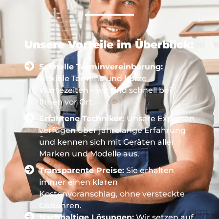
Unsere Vorteile im Überblick:
Schnelle Terminvereinbarung:
Flexible Termine und kurze
Wartezeiten – wir sind schnell bei
Ihnen vor Ort.
Erfahrene Techniker:
Unsere Experten
verfügen über jahrelange Erfahrung
und kennen sich mit Geräten aller
Marken und Modelle aus.
Transparente Preise:
Sie erhalten
immer einen klaren
Kostenvoranschlag, ohne versteckte
Gebühren.
Nachhaltige Lösungen:
Wir setzen auf