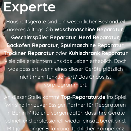
Experte
Haushaltsgeräte sind ein wesentlicher Bestandteil
unseres Alltags. Ob
Waschmaschine Reparatur
,
Geschirrspüler Reparatur
,
Herd Reparatur
,
Backofen Reparatur
,
Spülmaschine Reparatur
,
Trockner Reparatur
oder
Kühlschrank Reparatur
– sie alle erleichtern uns das Leben erheblich. Doch
was passiert, wenn eines dieser Geräte plötzlich
nicht mehr funktioniert? Das Chaos ist
vorprogrammiert.
An dieser Stelle kommt
Top-Reparatur.de
ins Spiel.
Wir sind Ihr zuverlässiger Partner für Reparaturen
in Berlin Mitte und sorgen dafür, dass Ihre Geräte
schnell und professionell wieder einsatzbereit sind.
Mit jahrelanger Erfahrung, fachlicher Kompetenz