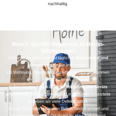
nachhaltig.
Bosch Vor-Ort-Reparatur In Berlin-
Wilmersdorf
Unser Reparaturservice ist täglich in
Wilmersdorf und
Umgebung
für Sie im Einsatz.
Ob Wohnung, Haus oder Gewerbebetrieb – wir kommen
direkt zu Ihnen.
In den meisten Fällen ist
keine Mitnahme des Geräts
erforderlich.
Dank Erfahrung und mitgeführter Ersatzteile
beheben wir viele Defekte sofort.
Unsere Techniker reparieren Bosch Geräte schnell und
zuverlässig direkt vor Ort, damit Ihr Haushalt schnell