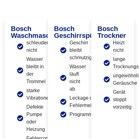
Häufige Bosch Defekte, Die Wir In
Berlin-Wilmersdorf Beheben
Bosch
Bosch
Bosch
Waschmaschine
Geschirrspüler
Trockner
schleudert
Geschirr
Heizt
nicht
bleibt
nicht
schmutzig
Wasser
lange
bleibt in
Wasser
Trocknungs
der
läuft
ungewöhnli
Trommel
nicht
Geräusche
ab
starke
Gerät
Vibrationen
Leckage oder
stoppt
Fehlermeldung
Defekte
vorzeitig
Pumpe
Programmabbruch
oder
Heizung
Fehlercode