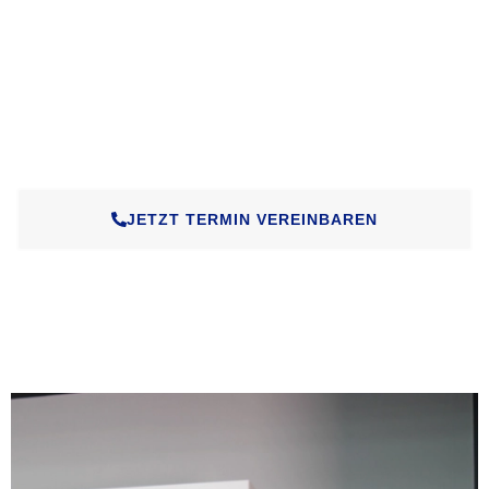
Bosch Haushaltsgeräte stehen für
Qualität, Innovation
und Langlebigkeit.
Eine Reparatur ist häufig deutlich günstiger als ein
Neukauf und gleichzeitig umweltfreundlicher.
Wir verlängern die Lebensdauer Ihres Geräts und helfen,
unnötigen Elektroschrott zu vermeiden.
JETZT TERMIN VEREINBAREN