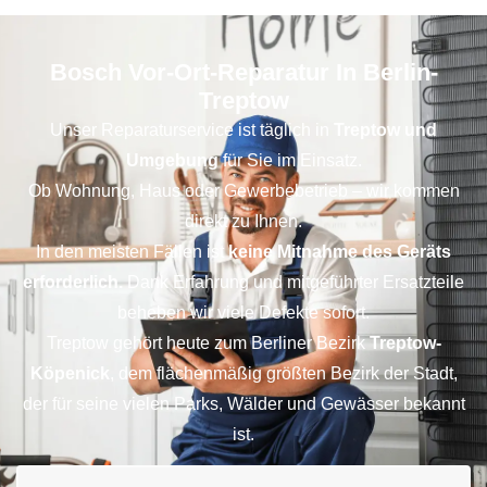
Bosch Vor-Ort-Reparatur In Berlin-
Treptow
Unser Reparaturservice ist täglich in
Treptow und
Umgebung
für Sie im Einsatz.
Ob Wohnung, Haus oder Gewerbebetrieb – wir kommen
direkt zu Ihnen.
In den meisten Fällen ist
keine Mitnahme des Geräts
erforderlich.
Dank Erfahrung und mitgeführter Ersatzteile
beheben wir viele Defekte sofort.
Treptow gehört heute zum Berliner Bezirk
Treptow-
Köpenick
, dem flächenmäßig größten Bezirk der Stadt,
der für seine vielen Parks, Wälder und Gewässer bekannt
ist.