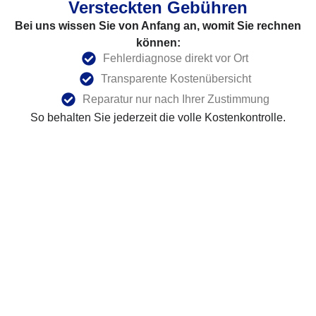
Versteckten Gebühren
Bei uns wissen Sie von Anfang an, womit Sie rechnen
können:
Fehlerdiagnose direkt vor Ort
Transparente Kostenübersicht
Reparatur nur nach Ihrer Zustimmung
So behalten Sie jederzeit die volle Kostenkontrolle.
Nachhaltige Bosch Reparatur Statt
Neukauf
Bosch Haushaltsgeräte stehen für
Qualität, Innovation
und Langlebigkeit.
Eine Reparatur ist häufig deutlich günstiger als ein