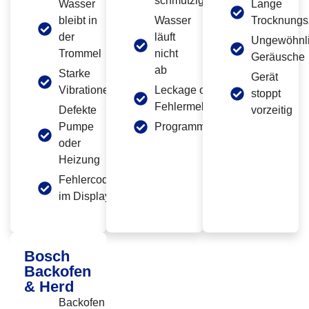
schmutzig
Wasser
Lange
bleibt in
Wasser
Trocknungs
der
läuft
Ungewöhnl
Trommel
nicht
Geräusche
ab
Starke
Gerät
Vibrationen
Leckage oder
stoppt
Fehlermeldung
Defekte
vorzeitig
Pumpe
Programmabbruch
oder
Heizung
Fehlercode
im Display
Bosch
Backofen
& Herd
Backofen