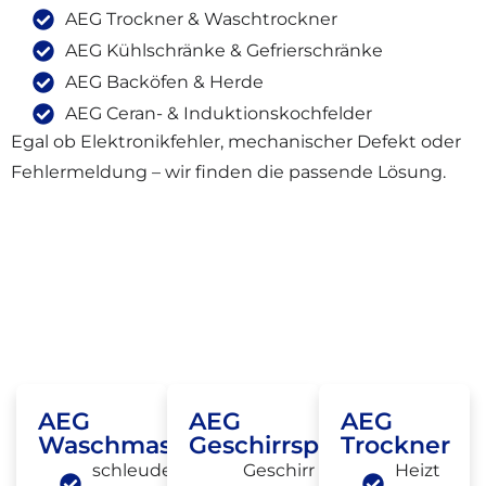
AEG Trockner & Waschtrockner
AEG Kühlschränke & Gefrierschränke
AEG Backöfen & Herde
AEG Ceran- & Induktionskochfelder
Egal ob Elektronikfehler, mechanischer Defekt oder
Fehlermeldung – wir finden die passende Lösung.
Häufige AEG Defekte, Die Wir In
Berlin-Schöneberg Beheben
AEG
AEG
AEG
Waschmaschine
Geschirrspüler
Trockner
schleudert
Geschirr
Heizt