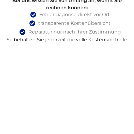
Bei uns wissen Sie von Anfang an, womit Sie
rechnen können:
Fehlerdiagnose direkt vor Ort
transparente Kostenübersicht
Reparatur nur nach Ihrer Zustimmung
So behalten Sie jederzeit die volle Kostenkontrolle.
Nachhaltige AEG Reparatur Statt
Neukauf
AEG Geräte stehen für moderne Technik, Qualität
und Zuverlässigkeit.
Eine Reparatur ist häufig deutlich günstiger als ein
Neukauf und gleichzeitig umweltfreundlicher.