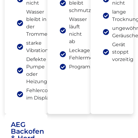
nicht
bleibt
nicht
schmutzig
Wasser
lange
bleibt in
Wasser
Trocknung
der
läuft
ungewöhn
Trommel
nicht
Geräusch
ab
starke
Gerät
Vibrationen
Leckage oder
stoppt
Fehlermeldung
Defekte
vorzeitig
Pumpe
Programmabbruch
oder
Heizung
Fehlercode
im Display
AEG
Backofen