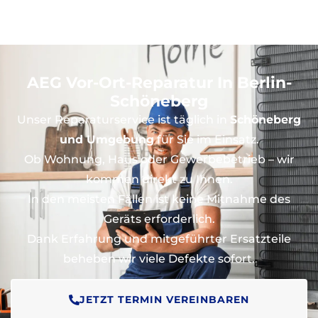
AEG Vor-Ort-Reparatur In Berlin-
Schöneberg
Unser Reparaturservice ist täglich in
Schöneberg
und Umgebung
für Sie im Einsatz.
Ob Wohnung, Haus oder Gewerbebetrieb – wir
kommen direkt zu Ihnen.
In den meisten Fällen ist keine Mitnahme des
Geräts erforderlich.
Dank Erfahrung und mitgeführter Ersatzteile
beheben wir viele Defekte sofort.
JETZT TERMIN VEREINBAREN