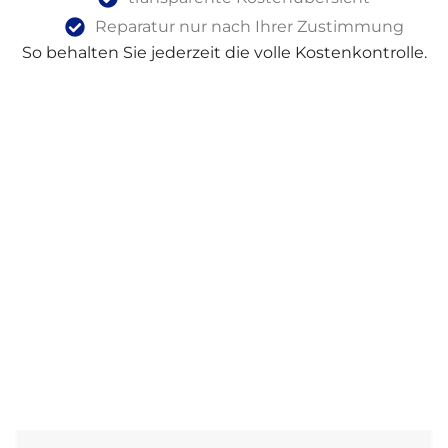
Reparatur nur nach Ihrer Zustimmung
So behalten Sie jederzeit die volle Kostenkontrolle.
Nachhaltige AEG Reparatur Statt
Neukauf
AEG Geräte stehen für moderne Technik, Qualität
und Zuverlässigkeit.
Eine Reparatur ist häufig deutlich günstiger als ein
Neukauf und gleichzeitig umweltfreundlicher.
Wir verlängern die Lebensdauer Ihres Geräts und
helfen, unnötigen Elektroschrott zu vermeiden.