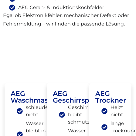
AEG Ceran- & Induktionskochfelder
Egal ob Elektronikfehler, mechanischer Defekt oder
Fehlermeldung – wir finden die passende Lösung.
Häufige AEG Defekte, Die Wir In
Berlin-Mitte Beheben
AEG
AEG
AEG
Waschmaschine
Geschirrspüler
Trockner
schleudert
Geschirr
Heizt
nicht
bleibt
nicht
schmutzig
Wasser
lange
bleibt in
Wasser
Trocknung