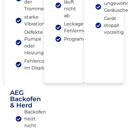
der
läuft
ungewöhn
Trommel
nicht
Geräusch
ab
starke
Gerät
Vibrationen
Leckage oder
stoppt
Fehlermeldung
Defekte
vorzeitig
Pumpe
Programmabbruch
oder
Heizung
Fehlercode
im Display
AEG
Backofen
& Herd
Backofen
heizt
nicht