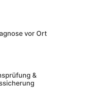
iagnose vor Ort
nsprüfung &
tssicherung