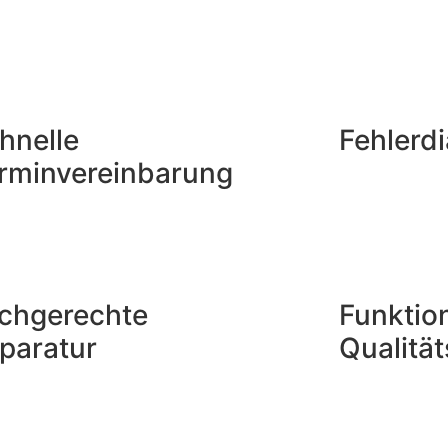
hnelle
Fehlerd
rminvereinbarung
chgerechte
Funktio
paratur
Qualitä