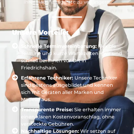
Ihrer Haushaltsgeräte zu verlängern.
Unsere Vorteile:
Schnelle Terminvereinbarung:
Flexible
Termine und kurze Wartezeiten – wir sind
schnell bei Ihnen vor Ort in
Friedrichshain.
Erfahrene Techniker:
Unsere Techniker
sind bestens ausgebildet und kennen
sich mit Geräten aller Marken und
Modelle aus.
Transparente Preise:
Sie erhalten immer
einen klaren Kostenvoranschlag, ohne
versteckte Gebühren.
Nachhaltige Lösungen:
Wir setzen auf