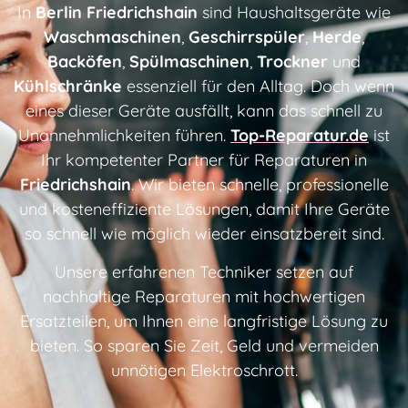
In
Berlin Friedrichshain
sind Haushaltsgeräte wie
Waschmaschinen
,
Geschirrspüler
,
Herde
,
Backöfen
,
Spülmaschinen
,
Trockner
und
Kühlschränke
essenziell für den Alltag. Doch wenn
eines dieser Geräte ausfällt, kann das schnell zu
Unannehmlichkeiten führen.
Top-Reparatur.de
ist
Ihr kompetenter Partner für Reparaturen in
Friedrichshain
. Wir bieten schnelle, professionelle
und kosteneffiziente Lösungen, damit Ihre Geräte
so schnell wie möglich wieder einsatzbereit sind.
Unsere erfahrenen Techniker setzen auf
nachhaltige Reparaturen mit hochwertigen
Ersatzteilen, um Ihnen eine langfristige Lösung zu
bieten. So sparen Sie Zeit, Geld und vermeiden
unnötigen Elektroschrott.