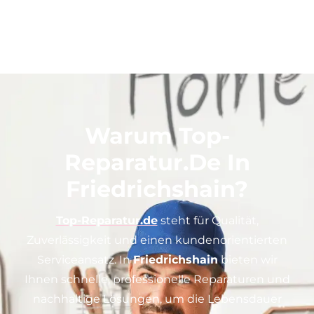
Warum Top-
Reparatur.de In
Friedrichshain?
Top-Reparatur.de
steht für Qualität,
Zuverlässigkeit und einen kundenorientierten
Serviceansatz. In
Friedrichshain
bieten wir
Ihnen schnelle, professionelle Reparaturen und
nachhaltige Lösungen, um die Lebensdauer